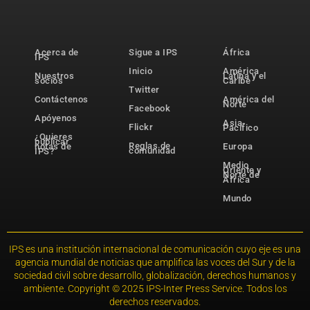
Acerca de
Sigue a IPS
África
IPS
Inicio
América
Nuestros
Latina y el
socios
Caribe
Twitter
Contáctenos
América del
Norte
Facebook
Apóyenos
Asia-
Flickr
Pacífico
¿Quieres
publicar
Reglas de
notas de
Europa
comunidad
IPS?
Medio
Oriente y
Norte de
África
Mundo
IPS es una institución internacional de comunicación cuyo eje es una
agencia mundial de noticias que amplifica las voces del Sur y de la
sociedad civil sobre desarrollo, globalización, derechos humanos y
ambiente. Copyright © 2025 IPS-Inter Press Service. Todos los
derechos reservados.