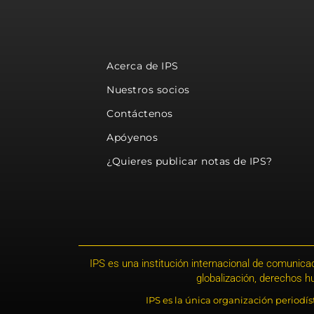
Acerca de IPS
Nuestros socios
Contáctenos
Apóyenos
¿Quieres publicar notas de IPS?
IPS es una institución internacional de comunicac
globalización, derechos 
IPS es la única organización periodí