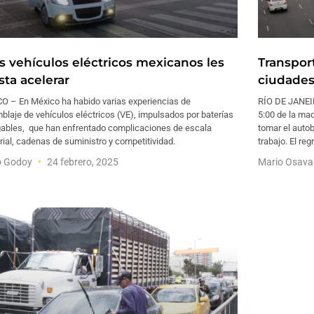
os vehículos eléctricos mexicanos les
Transpor
sta acelerar
ciudades
O – En México ha habido varias experiencias de
RÍO DE JANEIR
laje de vehículos eléctricos (VE), impulsados por baterías
5:00 de la ma
gables, que han enfrentado complicaciones de escala
tomar el autob
rial, cadenas de suministro y competitividad.
trabajo. El reg
o Godoy
24 febrero, 2025
Mario Osav