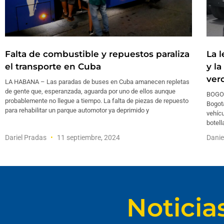
Falta de combustible y repuestos paraliza
La 
el transporte en Cuba
y l
ver
LA HABANA – Las paradas de buses en Cuba amanecen repletas
de gente que, esperanzada, aguarda por uno de ellos aunque
BOGOT
probablemente no llegue a tiempo. La falta de piezas de repuesto
Bogotá
para rehabilitar un parque automotor ya deprimido y
vehícu
botell
Dariel Pradas
11 septiembre, 2024
Danie
Noticia