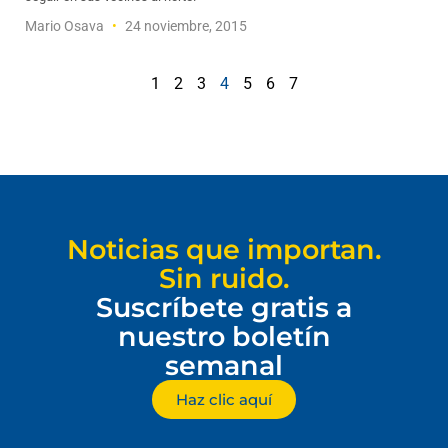
Mario Osava
24 noviembre, 2015
1
2
3
4
5
6
7
Noticias que importan.
Sin ruido.
Suscríbete gratis a
nuestro boletín
semanal
Haz clic aquí