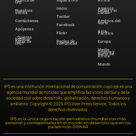
Acerca de
Sigue a IPS
África
IPS
Inicio
América
Nuestros
Latina y el
socios
Caribe
Twitter
Contáctenos
América del
Norte
Facebook
Apóyenos
Asia-
Flickr
Pacífico
¿Quieres
publicar
Reglas de
notas de
Europa
comunidad
IPS?
Medio
Oriente y
Norte de
África
Mundo
IPS es una institución internacional de comunicación cuyo eje es una
agencia mundial de noticias que amplifica las voces del Sur y de la
sociedad civil sobre desarrollo, globalización, derechos humanos y
ambiente. Copyright © 2025 IPS-Inter Press Service. Todos los
derechos reservados.
IPS es la única organización periodística mundial con más
personal y corresponsales en el mundo en desarrollo que en los
países ricos. DONAR