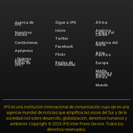
Acerca de
Sigue a IPS
África
IPS
Inicio
América
Nuestros
Latina y el
socios
Caribe
Twitter
Contáctenos
América del
Norte
Facebook
Apóyenos
Asia-
Flickr
Pacífico
¿Quieres
publicar
Reglas de
notas de
Europa
comunidad
IPS?
Medio
Oriente y
Norte de
África
Mundo
IPS es una institución internacional de comunicación cuyo eje es una
agencia mundial de noticias que amplifica las voces del Sur y de la
sociedad civil sobre desarrollo, globalización, derechos humanos y
ambiente. Copyright © 2025 IPS-Inter Press Service. Todos los
derechos reservados.