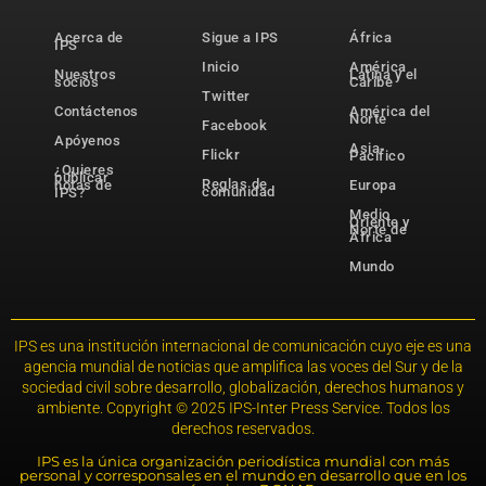
Acerca de
Sigue a IPS
África
IPS
Inicio
América
Nuestros
Latina y el
socios
Caribe
Twitter
Contáctenos
América del
Norte
Facebook
Apóyenos
Asia-
Flickr
Pacífico
¿Quieres
publicar
Reglas de
notas de
Europa
comunidad
IPS?
Medio
Oriente y
Norte de
África
Mundo
IPS es una institución internacional de comunicación cuyo eje es una
agencia mundial de noticias que amplifica las voces del Sur y de la
sociedad civil sobre desarrollo, globalización, derechos humanos y
ambiente. Copyright © 2025 IPS-Inter Press Service. Todos los
derechos reservados.
IPS es la única organización periodística mundial con más
personal y corresponsales en el mundo en desarrollo que en los