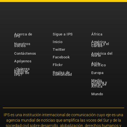
Acerca de
Sigue a IPS
África
IPS
Inicio
América
Nuestros
Latina y el
socios
Caribe
Twitter
Contáctenos
América del
Norte
Facebook
Apóyenos
Asia-
Flickr
Pacífico
¿Quieres
publicar
Reglas de
notas de
Europa
comunidad
IPS?
Medio
Oriente y
Norte de
África
Mundo
IPS es una institución internacional de comunicación cuyo eje es una
agencia mundial de noticias que amplifica las voces del Sur y de la
sociedad civil sobre desarrollo, globalización, derechos humanos y