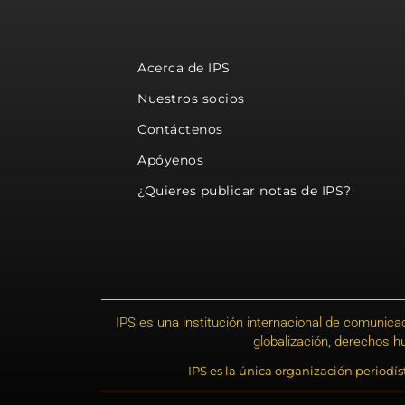
Acerca de IPS
Nuestros socios
Contáctenos
Apóyenos
¿Quieres publicar notas de IPS?
IPS es una institución internacional de comunicac
globalización, derechos 
IPS es la única organización periodí