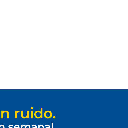
n ruido.
ín semanal