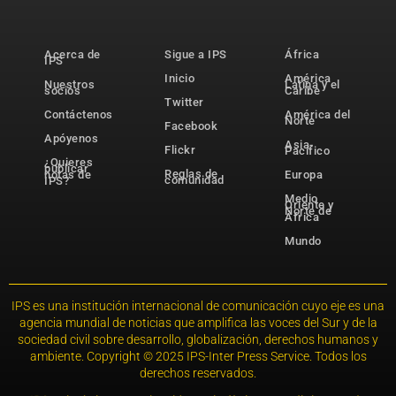
Acerca de
Sigue a IPS
África
IPS
Inicio
América
Nuestros
Latina y el
socios
Caribe
Twitter
Contáctenos
América del
Norte
Facebook
Apóyenos
Asia-
Flickr
Pacífico
¿Quieres
publicar
Reglas de
notas de
Europa
comunidad
IPS?
Medio
Oriente y
Norte de
África
Mundo
IPS es una institución internacional de comunicación cuyo eje es una
agencia mundial de noticias que amplifica las voces del Sur y de la
sociedad civil sobre desarrollo, globalización, derechos humanos y
ambiente. Copyright © 2025 IPS-Inter Press Service. Todos los
derechos reservados.