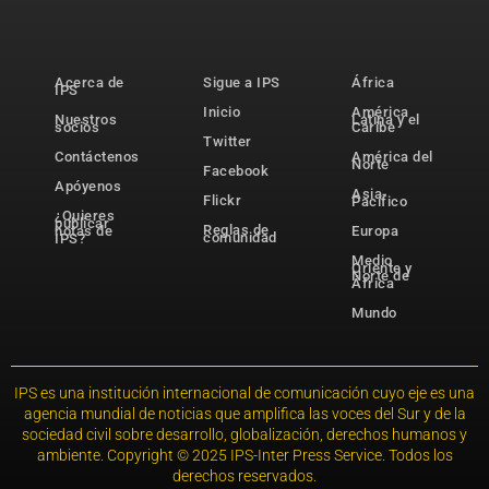
Acerca de
Sigue a IPS
África
IPS
Inicio
América
Nuestros
Latina y el
socios
Caribe
Twitter
Contáctenos
América del
Norte
Facebook
Apóyenos
Asia-
Flickr
Pacífico
¿Quieres
publicar
Reglas de
notas de
Europa
comunidad
IPS?
Medio
Oriente y
Norte de
África
Mundo
IPS es una institución internacional de comunicación cuyo eje es una
agencia mundial de noticias que amplifica las voces del Sur y de la
sociedad civil sobre desarrollo, globalización, derechos humanos y
ambiente. Copyright © 2025 IPS-Inter Press Service. Todos los
derechos reservados.