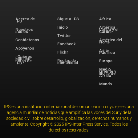
Acerca de
Sigue a IPS
África
IPS
Inicio
América
Nuestros
Latina y el
socios
Caribe
Twitter
Contáctenos
América del
Norte
Facebook
Apóyenos
Asia-
Flickr
Pacífico
¿Quieres
publicar
Reglas de
notas de
Europa
comunidad
IPS?
Medio
Oriente y
Norte de
África
Mundo
IPS es una institución internacional de comunicación cuyo eje es una
agencia mundial de noticias que amplifica las voces del Sur y de la
sociedad civil sobre desarrollo, globalización, derechos humanos y
ambiente. Copyright © 2025 IPS-Inter Press Service. Todos los
derechos reservados.