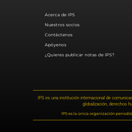
Acerca de IPS
Nuestros socios
Contáctenos
Apóyenos
¿Quieres publicar notas de IPS?
IPS es una institución internacional de comunicac
globalización, derechos 
IPS es la única organización periodí