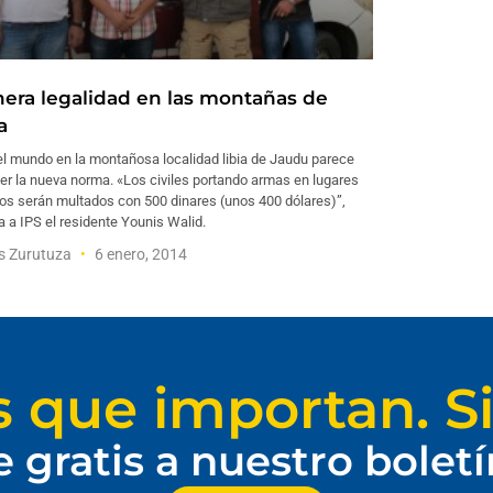
nera legalidad en las montañas de
a
el mundo en la montañosa localidad libia de Jaudu parece
r la nueva norma. «Los civiles portando armas en lugares
os serán multados con 500 dinares (unos 400 dólares)”,
a a IPS el residente Younis Walid.
s Zurutuza
6 enero, 2014
s que importan. Si
e gratis a nuestro bolet