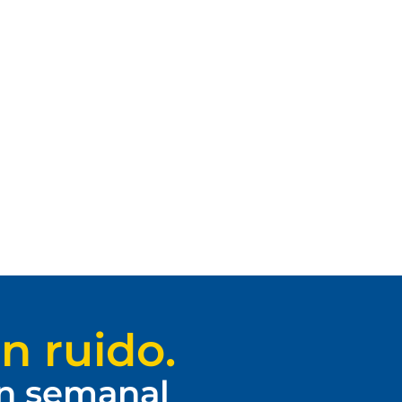
n ruido.
ín semanal