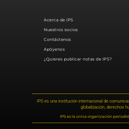
Acerca de IPS
Nuestros socios
Contáctenos
Apóyenos
¿Quieres publicar notas de IPS?
IPS es una institución internacional de comunicac
globalización, derechos 
IPS es la única organización periodí