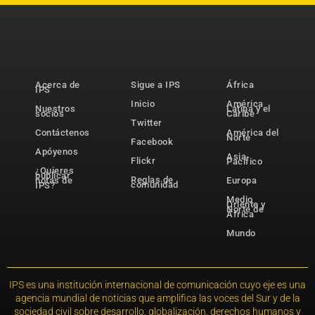
Acerca de
Sigue a IPS
África
IPS
Inicio
América
Nuestros
Latina y el
socios
Caribe
Twitter
Contáctenos
América del
Norte
Facebook
Apóyenos
Asia-
Flickr
Pacífico
¿Quieres
publicar
Reglas de
notas de
Europa
comunidad
IPS?
Medio
Oriente y
Norte de
África
Mundo
IPS es una institución internacional de comunicación cuyo eje es una
agencia mundial de noticias que amplifica las voces del Sur y de la
sociedad civil sobre desarrollo, globalización, derechos humanos y