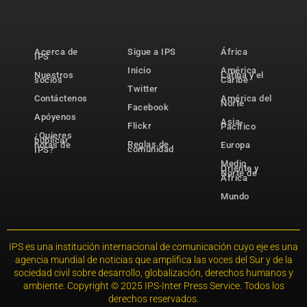
Acerca de
Sigue a IPS
África
IPS
Inicio
América
Nuestros
Latina y el
socios
Caribe
Twitter
Contáctenos
América del
Norte
Facebook
Apóyenos
Asia-
Flickr
Pacífico
¿Quieres
publicar
Reglas de
notas de
Europa
comunidad
IPS?
Medio
Oriente y
Norte de
África
Mundo
IPS es una institución internacional de comunicación cuyo eje es una
agencia mundial de noticias que amplifica las voces del Sur y de la
sociedad civil sobre desarrollo, globalización, derechos humanos y
ambiente. Copyright © 2025 IPS-Inter Press Service. Todos los
derechos reservados.