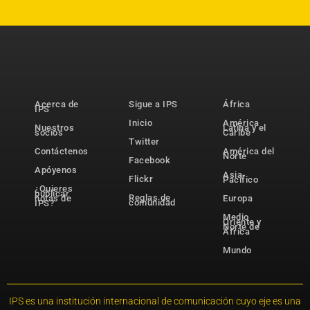
Acerca de
Sigue a IPS
África
IPS
Inicio
América
Nuestros
Latina y el
socios
Caribe
Twitter
Contáctenos
América del
Norte
Facebook
Apóyenos
Asia-
Flickr
Pacífico
¿Quieres
publicar
Reglas de
notas de
Europa
comunidad
IPS?
Medio
Oriente y
Norte de
África
Mundo
IPS es una institución internacional de comunicación cuyo eje es una