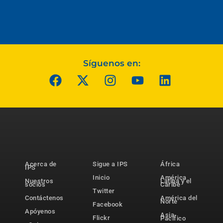
Síguenos en:
Acerca de
Sigue a IPS
África
IPS
Inicio
América
Nuestros
Latina y el
socios
Caribe
Twitter
Contáctenos
América del
Norte
Facebook
Apóyenos
Asia-
Flickr
Pacífico