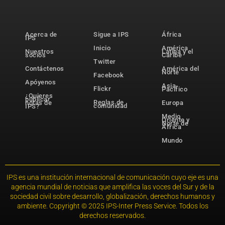
Acerca de
Sigue a IPS
África
IPS
Inicio
América
Nuestros
Latina y el
socios
Caribe
Twitter
Contáctenos
América del
Norte
Facebook
Apóyenos
Asia-
Flickr
Pacífico
¿Quieres
publicar
Reglas de
notas de
Europa
comunidad
IPS?
Medio
Oriente y
Norte de
África
Mundo
IPS es una institución internacional de comunicación cuyo eje es una
agencia mundial de noticias que amplifica las voces del Sur y de la
sociedad civil sobre desarrollo, globalización, derechos humanos y
ambiente. Copyright © 2025 IPS-Inter Press Service. Todos los
derechos reservados.