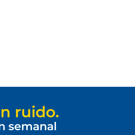
n ruido.
ín semanal