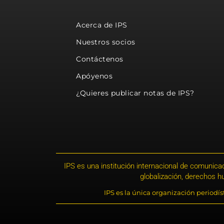
Acerca de IPS
Nuestros socios
Contáctenos
Apóyenos
¿Quieres publicar notas de IPS?
IPS es una institución internacional de comunicac
globalización, derechos 
IPS es la única organización periodí