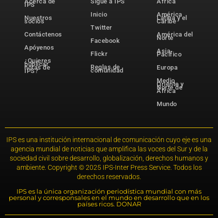
Acerca de
Sigue a IPS
África
IPS
Inicio
América
Nuestros
Latina y el
socios
Caribe
Twitter
Contáctenos
América del
Norte
Facebook
Apóyenos
Asia-
Flickr
Pacífico
¿Quieres
publicar
Reglas de
notas de
Europa
comunidad
IPS?
Medio
Oriente y
Norte de
África
Mundo
IPS es una institución internacional de comunicación cuyo eje es una
agencia mundial de noticias que amplifica las voces del Sur y de la
sociedad civil sobre desarrollo, globalización, derechos humanos y
ambiente. Copyright © 2025 IPS-Inter Press Service. Todos los
derechos reservados.
IPS es la única organización periodística mundial con más
personal y corresponsales en el mundo en desarrollo que en los
países ricos. DONAR