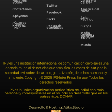
Nuestros
Latina y el
socios
Caribe
Twitter
Contáctenos
América del
Norte
Facebook
Apóyenos
Asia-
Flickr
Pacífico
¿Quieres
publicar
Reglas de
notas de
Europa
comunidad
IPS?
Medio
Oriente y
Norte de
África
Mundo
IPS es una institución internacional de comunicación cuyo eje es una
agencia mundial de noticias que amplifica las voces del Sur y de la
sociedad civil sobre desarrollo, globalización, derechos humanos y
ambiente. Copyright © 2025 IPS-Inter Press Service. Todos los
derechos reservados.
IPS es la única organización periodística mundial con más
personal y corresponsales en el mundo en desarrollo que en los
países ricos. DONAR
Desarrollo & Hosting: Atiko.Studio