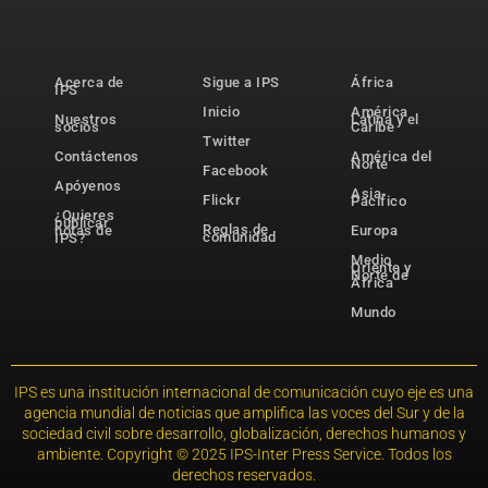
Acerca de
Sigue a IPS
África
IPS
Inicio
América
Nuestros
Latina y el
socios
Caribe
Twitter
Contáctenos
América del
Norte
Facebook
Apóyenos
Asia-
Flickr
Pacífico
¿Quieres
publicar
Reglas de
notas de
Europa
comunidad
IPS?
Medio
Oriente y
Norte de
África
Mundo
IPS es una institución internacional de comunicación cuyo eje es una
agencia mundial de noticias que amplifica las voces del Sur y de la
sociedad civil sobre desarrollo, globalización, derechos humanos y
ambiente. Copyright © 2025 IPS-Inter Press Service. Todos los
derechos reservados.