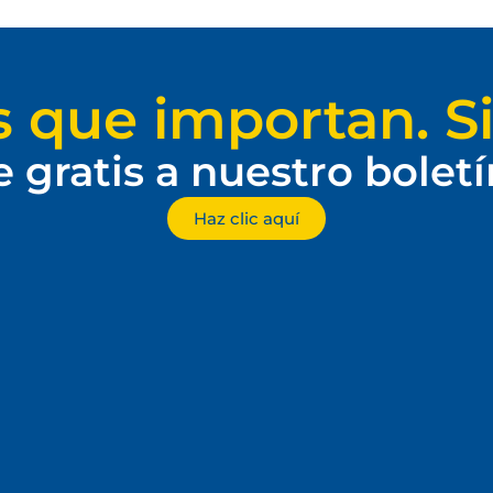
s que importan. Si
e gratis a nuestro bolet
Haz clic aquí