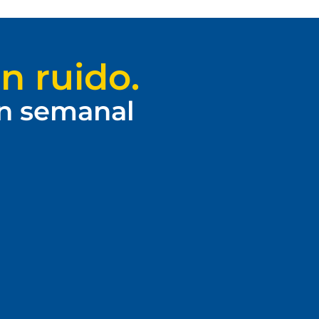
n ruido.
ín semanal