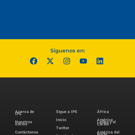
Síguenos en:
Acerca de
Sigue a IPS
África
IPS
Inicio
América
Nuestros
Latina y el
socios
Caribe
Twitter
Contáctenos
América del
Norte