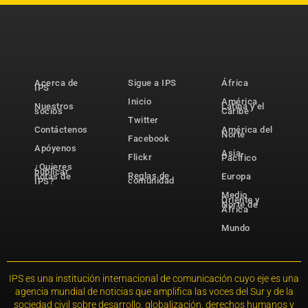
Acerca de
Sigue a IPS
África
IPS
Inicio
América
Nuestros
Latina y el
socios
Caribe
Twitter
Contáctenos
América del
Norte
Facebook
Apóyenos
Asia-
Flickr
Pacífico
¿Quieres
publicar
Reglas de
notas de
Europa
comunidad
IPS?
Medio
Oriente y
Norte de
África
Mundo
IPS es una institución internacional de comunicación cuyo eje es una
agencia mundial de noticias que amplifica las voces del Sur y de la
sociedad civil sobre desarrollo, globalización, derechos humanos y