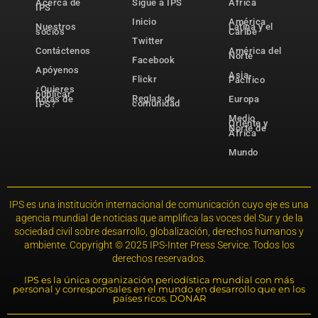
Acerca de
Sigue a IPS
África
IPS
Inicio
América
Nuestros
Latina y el
socios
Caribe
Twitter
Contáctenos
América del
Norte
Facebook
Apóyenos
Asia-
Flickr
Pacífico
¿Quieres
publicar
Reglas de
notas de
Europa
comunidad
IPS?
Medio
Oriente y
Norte de
África
Mundo
IPS es una institución internacional de comunicación cuyo eje es una
agencia mundial de noticias que amplifica las voces del Sur y de la
sociedad civil sobre desarrollo, globalización, derechos humanos y
ambiente. Copyright © 2025 IPS-Inter Press Service. Todos los
derechos reservados.
IPS es la única organización periodística mundial con más
personal y corresponsales en el mundo en desarrollo que en los
países ricos. DONAR