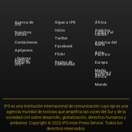
Acerca de
Sigue a IPS
África
IPS
Inicio
América
Nuestros
Latina y el
socios
Caribe
Twitter
Contáctenos
América del
Norte
Facebook
Apóyenos
Asia-
Flickr
Pacífico
¿Quieres
publicar
Reglas de
notas de
Europa
comunidad
IPS?
Medio
Oriente y
Norte de
África
Mundo
IPS es una institución internacional de comunicación cuyo eje es una
agencia mundial de noticias que amplifica las voces del Sur y de la
sociedad civil sobre desarrollo, globalización, derechos humanos y
ambiente. Copyright © 2025 IPS-Inter Press Service. Todos los
derechos reservados.