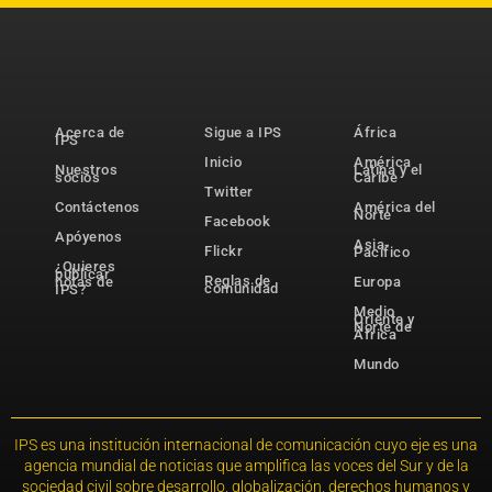
Acerca de
Sigue a IPS
África
IPS
Inicio
América
Nuestros
Latina y el
socios
Caribe
Twitter
Contáctenos
América del
Norte
Facebook
Apóyenos
Asia-
Flickr
Pacífico
¿Quieres
publicar
Reglas de
notas de
Europa
comunidad
IPS?
Medio
Oriente y
Norte de
África
Mundo
IPS es una institución internacional de comunicación cuyo eje es una
agencia mundial de noticias que amplifica las voces del Sur y de la
sociedad civil sobre desarrollo, globalización, derechos humanos y