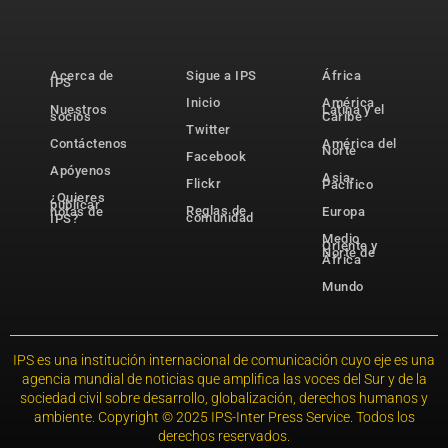
Acerca de
Sigue a IPS
África
IPS
Inicio
América
Nuestros
Latina y el
socios
Caribe
Twitter
Contáctenos
América del
Norte
Facebook
Apóyenos
Asia-
Flickr
Pacífico
¿Quieres
publicar
Reglas de
notas de
Europa
comunidad
IPS?
Medio
Oriente y
Norte de
África
Mundo
IPS es una institución internacional de comunicación cuyo eje es una
agencia mundial de noticias que amplifica las voces del Sur y de la
sociedad civil sobre desarrollo, globalización, derechos humanos y
ambiente. Copyright © 2025 IPS-Inter Press Service. Todos los
derechos reservados.