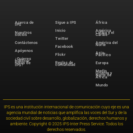
Acerca de
Sigue a IPS
África
IPS
Inicio
América
Nuestros
Latina y el
socios
Caribe
Twitter
Contáctenos
América del
Norte
Facebook
Apóyenos
Asia-
Flickr
Pacífico
¿Quieres
publicar
Reglas de
notas de
Europa
comunidad
IPS?
Medio
Oriente y
Norte de
África
Mundo
IPS es una institución internacional de comunicación cuyo eje es una
agencia mundial de noticias que amplifica las voces del Sur y de la
sociedad civil sobre desarrollo, globalización, derechos humanos y
ambiente. Copyright © 2025 IPS-Inter Press Service. Todos los
derechos reservados.