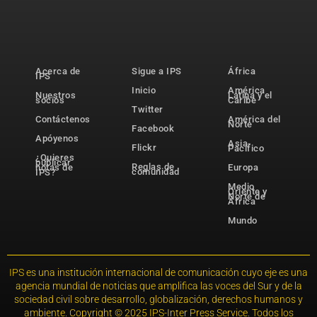
Acerca de
Sigue a IPS
África
IPS
Inicio
América
Nuestros
Latina y el
socios
Caribe
Twitter
Contáctenos
América del
Norte
Facebook
Apóyenos
Asia-
Flickr
Pacífico
¿Quieres
publicar
Reglas de
notas de
Europa
comunidad
IPS?
Medio
Oriente y
Norte de
África
Mundo
IPS es una institución internacional de comunicación cuyo eje es una
agencia mundial de noticias que amplifica las voces del Sur y de la
sociedad civil sobre desarrollo, globalización, derechos humanos y
ambiente. Copyright © 2025 IPS-Inter Press Service. Todos los