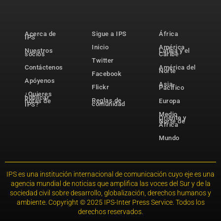
Acerca de
Sigue a IPS
África
IPS
Inicio
América
Nuestros
Latina y el
socios
Caribe
Twitter
Contáctenos
América del
Norte
Facebook
Apóyenos
Asia-
Flickr
Pacífico
¿Quieres
publicar
Reglas de
notas de
Europa
comunidad
IPS?
Medio
Oriente y
Norte de
África
Mundo
IPS es una institución internacional de comunicación cuyo eje es una
agencia mundial de noticias que amplifica las voces del Sur y de la
sociedad civil sobre desarrollo, globalización, derechos humanos y
ambiente. Copyright © 2025 IPS-Inter Press Service. Todos los
derechos reservados.