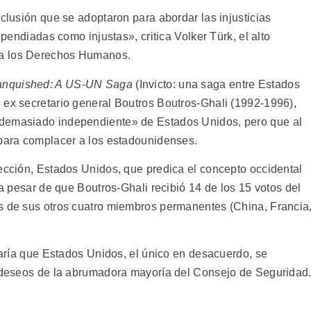
nclusión que se adoptaron para abordar las injusticias
ipendiadas como injustas», critica Volker Türk, el alto
ra los Derechos Humanos.
nquished: A US-UN Saga
(Invicto: una saga entre Estados
 ex secretario general Boutros Boutros-Ghali (1992-1996),
«demasiado independiente» de Estados Unidos, pero que al
 para complacer a los estadounidenses.
lección, Estados Unidos, que predica el concepto occidental
 a pesar de que Boutros-Ghali recibió 14 de los 15 votos del
s de sus otros cuatro miembros permanentes (China, Francia
ctaría que Estados Unidos, el único en desacuerdo, se
s deseos de la abrumadora mayoría del Consejo de Seguridad