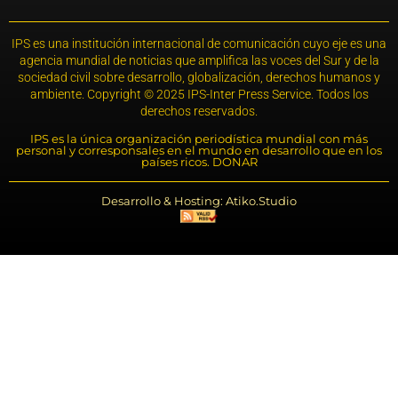
IPS es una institución internacional de comunicación cuyo eje es una
agencia mundial de noticias que amplifica las voces del Sur y de la
sociedad civil sobre desarrollo, globalización, derechos humanos y
ambiente. Copyright © 2025 IPS-Inter Press Service. Todos los
derechos reservados.
IPS es la única organización periodística mundial con más
personal y corresponsales en el mundo en desarrollo que en los
países ricos. DONAR
Desarrollo & Hosting: Atiko.Studio