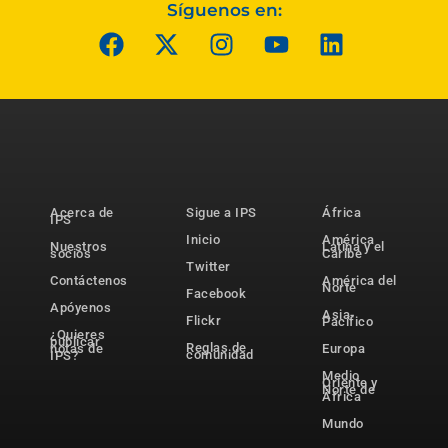
Síguenos en:
Acerca de
Sigue a IPS
África
IPS
Inicio
América
Nuestros
Latina y el
socios
Caribe
Twitter
Contáctenos
América del
Norte
Facebook
Apóyenos
Asia-
Flickr
Pacífico
¿Quieres
publicar
Reglas de
notas de
Europa
comunidad
IPS?
Medio
Oriente y
Norte de
África
Mundo