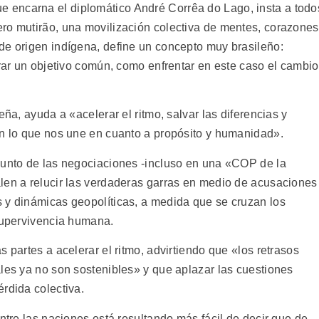
ue encarna el diplomático André Corrêa do Lago, insta a todo
ro mutirão, una movilización colectiva de mentes, corazones
de origen indígena, define un concepto muy brasileño:
grar un objetivo común, como enfrentar en este caso el cambio
eña, ayuda a «acelerar el ritmo, salvar las diferencias y
en lo que nos une en cuanto a propósito y humanidad».
punto de las negociaciones -incluso en una «COP de la
len a relucir las verdaderas garras en medio de acusaciones
 y dinámicas geopolíticas, a medida que se cruzan los
 supervivencia humana.
 partes a acelerar el ritmo, advirtiendo que «los retrasos
ales ya no son sostenibles» y que aplazar las cuestiones
rdida colectiva.
entre las naciones está resultando más fácil de decir que de