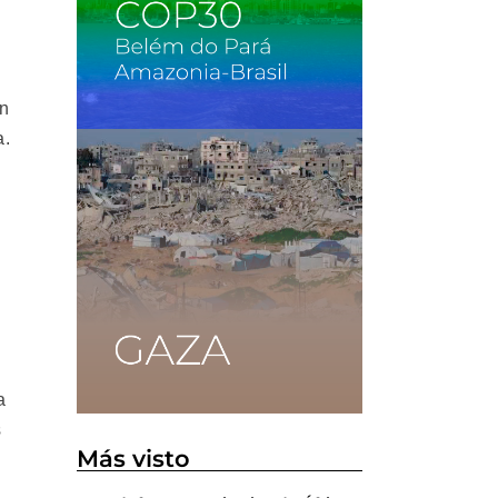
en
a.
a
a
s
Más visto