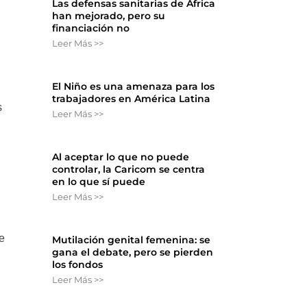
Las defensas sanitarias de África
han mejorado, pero su
financiación no
Leer Más >>
El Niño es una amenaza para los
trabajadores en América Latina
s
Leer Más >>
Al aceptar lo que no puede
controlar, la Caricom se centra
en lo que sí puede
Leer Más >>
de
Mutilación genital femenina: se
gana el debate, pero se pierden
los fondos
Leer Más >>