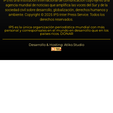
IPS es una institución internacional de comunicación cuyo eje es una
agencia mundial de noticias que amplifica las voces del Sur y de la
sociedad civil sobre desarrollo, globalización, derechos humanos y
ambiente. Copyright © 2025 IPS-Inter Press Service. Todos los
derechos reservados.
IPS es la única organización periodística mundial con más
personal y corresponsales en el mundo en desarrollo que en los
países ricos. DONAR
Desarrollo & Hosting: Atiko.Studio