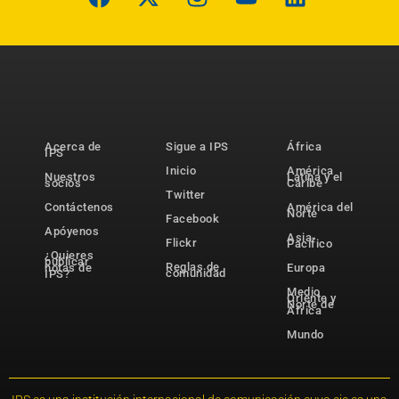
Acerca de
Sigue a IPS
África
IPS
Inicio
América
Nuestros
Latina y el
socios
Caribe
Twitter
Contáctenos
América del
Norte
Facebook
Apóyenos
Asia-
Flickr
Pacífico
¿Quieres
publicar
Reglas de
notas de
Europa
comunidad
IPS?
Medio
Oriente y
Norte de
África
Mundo