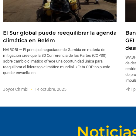
El Sur global puede reequilibrar la agenda
Ban
climática en Belém
GEI 
des
NAIROBI — El principal negociador de Gambia en materia de
mitigación cree que la 30 Conferencia de las Partes (COP30)
WASHI
sobre cambio climático ofrece una oportunidad única para
de de
reequilibrar el liderazgo climático mundial. «Esta COP no puede
restri
quedar envuelta en
de pr
impul
Joyce Chimbi
14 octubre, 2025
Phili
Noticia