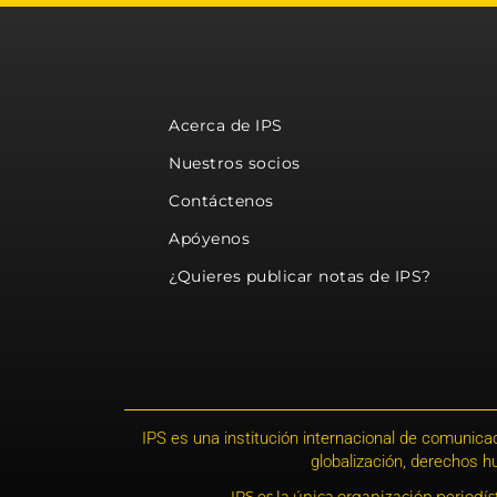
Acerca de IPS
Nuestros socios
Contáctenos
Apóyenos
¿Quieres publicar notas de IPS?
IPS es una institución internacional de comunicac
globalización, derechos 
IPS es la única organización periodí