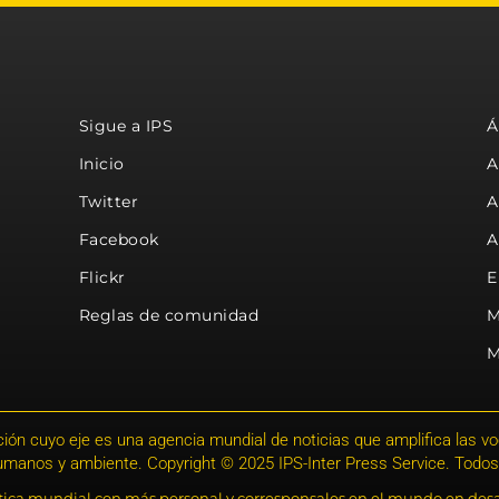
Sigue a IPS
Á
Inicio
A
Twitter
A
Facebook
A
Flickr
E
Reglas de comunidad
M
M
ión cuyo eje es una agencia mundial de noticias que amplifica las voce
humanos y ambiente. Copyright © 2025 IPS-Inter Press Service. Todos
stica mundial con más personal y corresponsales en el mundo en desa