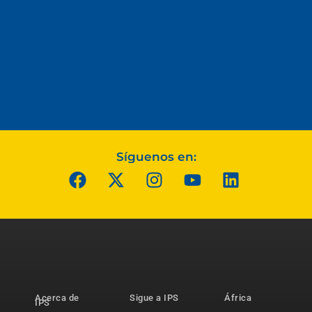
Síguenos en:
Acerca de
Sigue a IPS
África
IPS