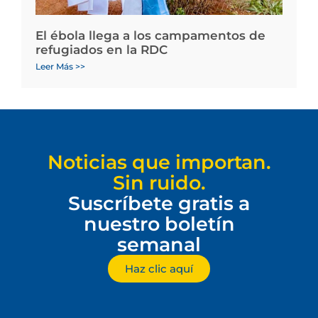
El ébola llega a los campamentos de
refugiados en la RDC
Leer Más >>
Noticias que importan.
Sin ruido.
Suscríbete gratis a
nuestro boletín
semanal
Haz clic aquí