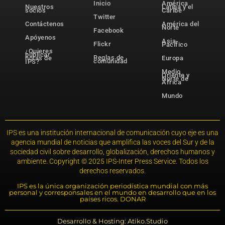
Inicio
América
Nuestros
Latina y el
socios
Caribe
Twitter
Contáctenos
América del
Norte
Facebook
Apóyenos
Asia-
Flickr
Pacífico
¿Quieres
publicar
Reglas de
notas de
Europa
comunidad
IPS?
Medio
Oriente y
Norte de
África
Mundo
IPS es una institución internacional de comunicación cuyo eje es una
agencia mundial de noticias que amplifica las voces del Sur y de la
sociedad civil sobre desarrollo, globalización, derechos humanos y
ambiente. Copyright © 2025 IPS-Inter Press Service. Todos los
derechos reservados.
IPS es la única organización periodística mundial con más
personal y corresponsales en el mundo en desarrollo que en los
países ricos. DONAR
Desarrollo & Hosting: Atiko.Studio