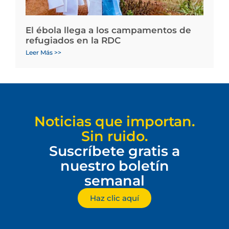
El ébola llega a los campamentos de
refugiados en la RDC
Leer Más >>
Noticias que importan.
Sin ruido.
Suscríbete gratis a
nuestro boletín
semanal
Haz clic aquí