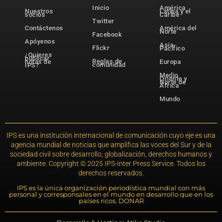
Inicio
América
Nuestros
Latina y el
socios
Caribe
Twitter
Contáctenos
América del
Norte
Facebook
Apóyenos
Asia-
Flickr
Pacífico
¿Quieres
publicar
Reglas de
notas de
Europa
comunidad
IPS?
Medio
Oriente y
Norte de
África
Mundo
IPS es una institución internacional de comunicación cuyo eje es una
agencia mundial de noticias que amplifica las voces del Sur y de la
sociedad civil sobre desarrollo, globalización, derechos humanos y
ambiente. Copyright © 2025 IPS-Inter Press Service. Todos los
derechos reservados.
IPS es la única organización periodística mundial con más
personal y corresponsales en el mundo en desarrollo que en los
países ricos. DONAR