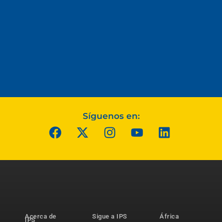
Síguenos en:
Acerca de
Sigue a IPS
África
IPS