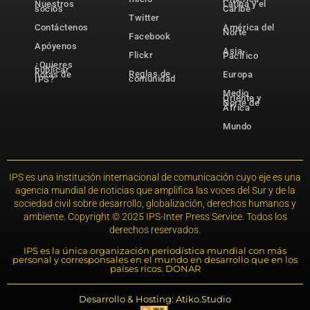
Nuestros
Latina y el
socios
Caribe
Twitter
Contáctenos
América del
Norte
Facebook
Apóyenos
Asia-
Flickr
Pacífico
¿Quieres
publicar
Reglas de
notas de
Europa
comunidad
IPS?
Medio
Oriente y
Norte de
África
Mundo
IPS es una institución internacional de comunicación cuyo eje es una
agencia mundial de noticias que amplifica las voces del Sur y de la
sociedad civil sobre desarrollo, globalización, derechos humanos y
ambiente. Copyright © 2025 IPS-Inter Press Service. Todos los
derechos reservados.
IPS es la única organización periodística mundial con más
personal y corresponsales en el mundo en desarrollo que en los
países ricos. DONAR
Desarrollo & Hosting: Atiko.Studio