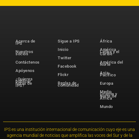
Acerca de
Sigue a IPS
África
IPS
Inicio
América
Nuestros
Latina y el
socios
Caribe
Twitter
Contáctenos
América del
Norte
Facebook
Apóyenos
Asia-
Flickr
Pacífico
¿Quieres
publicar
Reglas de
notas de
Europa
comunidad
IPS?
Medio
Oriente y
Norte de
África
Mundo
IPS es una institución internacional de comunicación cuyo eje es una
agencia mundial de noticias que amplifica las voces del Sur y de la