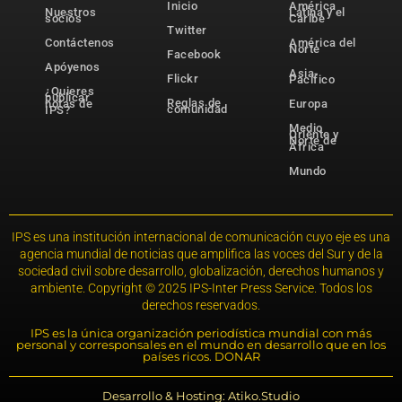
Inicio
América
Nuestros
Latina y el
socios
Caribe
Twitter
Contáctenos
América del
Norte
Facebook
Apóyenos
Asia-
Flickr
Pacífico
¿Quieres
publicar
Reglas de
notas de
Europa
comunidad
IPS?
Medio
Oriente y
Norte de
África
Mundo
IPS es una institución internacional de comunicación cuyo eje es una
agencia mundial de noticias que amplifica las voces del Sur y de la
sociedad civil sobre desarrollo, globalización, derechos humanos y
ambiente. Copyright © 2025 IPS-Inter Press Service. Todos los
derechos reservados.
IPS es la única organización periodística mundial con más
personal y corresponsales en el mundo en desarrollo que en los
países ricos. DONAR
Desarrollo & Hosting: Atiko.Studio