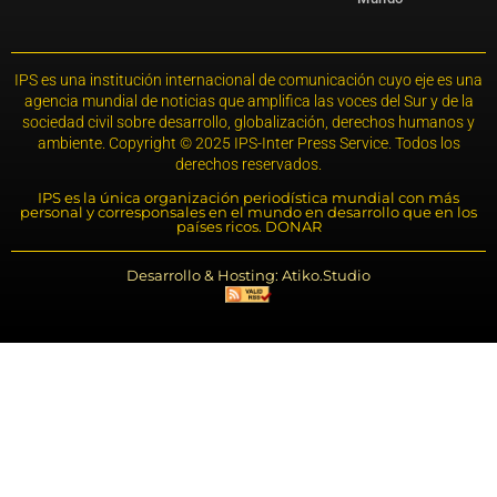
IPS es una institución internacional de comunicación cuyo eje es una
agencia mundial de noticias que amplifica las voces del Sur y de la
sociedad civil sobre desarrollo, globalización, derechos humanos y
ambiente. Copyright © 2025 IPS-Inter Press Service. Todos los
derechos reservados.
IPS es la única organización periodística mundial con más
personal y corresponsales en el mundo en desarrollo que en los
países ricos. DONAR
Desarrollo & Hosting: Atiko.Studio