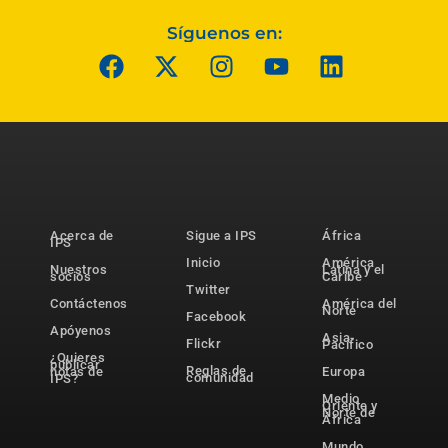
Síguenos en:
Acerca de
Sigue a IPS
África
IPS
Inicio
América
Nuestros
Latina y el
socios
Caribe
Twitter
Contáctenos
América del
Norte
Facebook
Apóyenos
Asia-
Flickr
Pacífico
¿Quieres
publicar
Reglas de
notas de
Europa
comunidad
IPS?
Medio
Oriente y
Norte de
África
Mundo