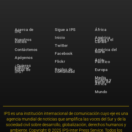
Acerca de
Sigue a IPS
África
IPS
Inicio
América
Nuestros
Latina y el
socios
Caribe
Twitter
Contáctenos
América del
Norte
Facebook
Apóyenos
Asia-
Flickr
Pacífico
¿Quieres
publicar
Reglas de
notas de
Europa
comunidad
IPS?
Medio
Oriente y
Norte de
África
Mundo
IPS es una institución internacional de comunicación cuyo eje es una
agencia mundial de noticias que amplifica las voces del Sur y de la
sociedad civil sobre desarrollo, globalización, derechos humanos y
ambiente. Copyright © 2025 IPS-Inter Press Service. Todos los