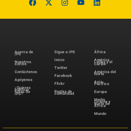
Acerca de
Sigue a IPS
África
IPS
Inicio
América
Nuestros
Latina y el
socios
Caribe
Twitter
Contáctenos
América del
Norte
Facebook
Apóyenos
Asia-
Flickr
Pacífico
¿Quieres
publicar
Reglas de
notas de
Europa
comunidad
IPS?
Medio
Oriente y
Norte de
África
Mundo