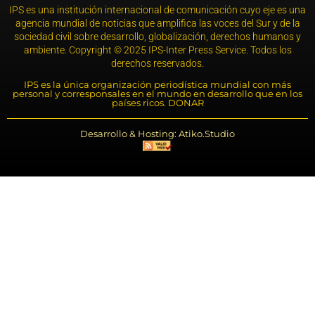
IPS es una institución internacional de comunicación cuyo eje es una
agencia mundial de noticias que amplifica las voces del Sur y de la
sociedad civil sobre desarrollo, globalización, derechos humanos y
ambiente. Copyright © 2025 IPS-Inter Press Service. Todos los
derechos reservados.
IPS es la única organización periodística mundial con más
personal y corresponsales en el mundo en desarrollo que en los
países ricos. DONAR
Desarrollo & Hosting: Atiko.Studio