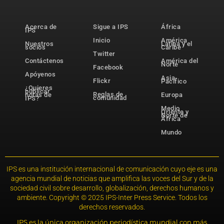
Acerca de
Sigue a IPS
África
IPS
Inicio
América
Nuestros
Latina y el
socios
Caribe
Twitter
Contáctenos
América del
Norte
Facebook
Apóyenos
Asia-
Flickr
Pacífico
¿Quieres
publicar
Reglas de
notas de
Europa
comunidad
IPS?
Medio
Oriente y
Norte de
África
Mundo
IPS es una institución internacional de comunicación cuyo eje es una
agencia mundial de noticias que amplifica las voces del Sur y de la
sociedad civil sobre desarrollo, globalización, derechos humanos y
ambiente. Copyright © 2025 IPS-Inter Press Service. Todos los
derechos reservados.
IPS es la única organización periodística mundial con más