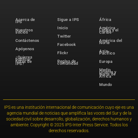
Acerca de
Sigue a IPS
África
IPS
Inicio
América
Nuestros
Latina y el
socios
Caribe
Twitter
Contáctenos
América del
Norte
Facebook
Apóyenos
Asia-
Flickr
Pacífico
¿Quieres
publicar
Reglas de
notas de
Europa
comunidad
IPS?
Medio
Oriente y
Norte de
África
Mundo
IPS es una institución internacional de comunicación cuyo eje es una
agencia mundial de noticias que amplifica las voces del Sur y de la
sociedad civil sobre desarrollo, globalización, derechos humanos y
ambiente. Copyright © 2025 IPS-Inter Press Service. Todos los
derechos reservados.