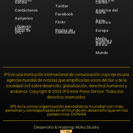
Nuestros
Latina y el
socios
Caribe
Twitter
Contáctenos
América del
Norte
Facebook
Apóyenos
Asia-
Flickr
Pacífico
¿Quieres
publicar
Reglas de
notas de
Europa
comunidad
IPS?
Medio
Oriente y
Norte de
África
Mundo
IPS es una institución internacional de comunicación cuyo eje es una
agencia mundial de noticias que amplifica las voces del Sur y de la
sociedad civil sobre desarrollo, globalización, derechos humanos y
ambiente. Copyright © 2025 IPS-Inter Press Service. Todos los
derechos reservados.
IPS es la única organización periodística mundial con más
personal y corresponsales en el mundo en desarrollo que en los
países ricos. DONAR
Desarrollo & Hosting: Atiko.Studio