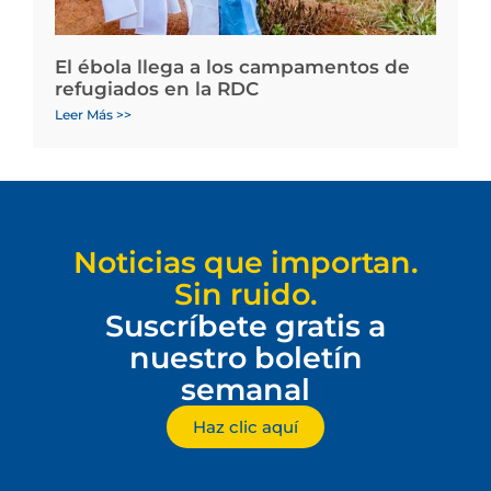
El ébola llega a los campamentos de
refugiados en la RDC
Leer Más >>
Noticias que importan.
Sin ruido.
Suscríbete gratis a
nuestro boletín
semanal
Haz clic aquí