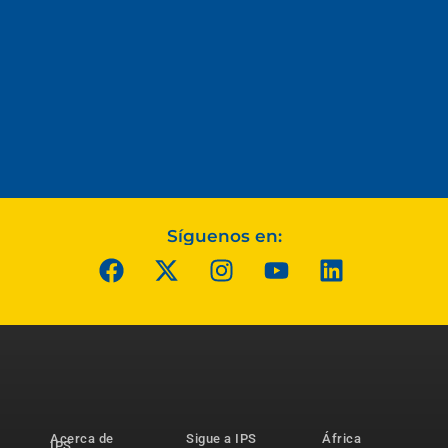
Síguenos en:
Acerca de
Sigue a IPS
África
IPS