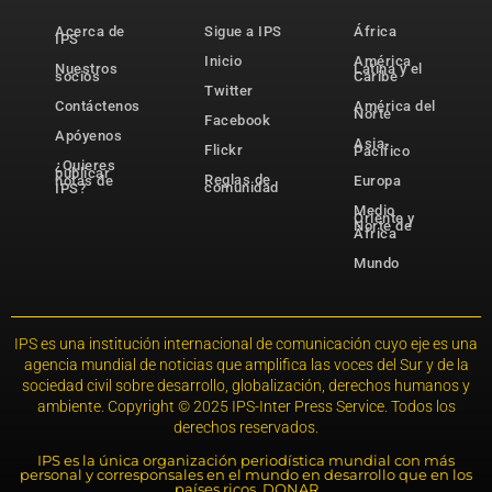
Acerca de
Sigue a IPS
África
IPS
Inicio
América
Nuestros
Latina y el
socios
Caribe
Twitter
Contáctenos
América del
Norte
Facebook
Apóyenos
Asia-
Flickr
Pacífico
¿Quieres
publicar
Reglas de
notas de
Europa
comunidad
IPS?
Medio
Oriente y
Norte de
África
Mundo
IPS es una institución internacional de comunicación cuyo eje es una
agencia mundial de noticias que amplifica las voces del Sur y de la
sociedad civil sobre desarrollo, globalización, derechos humanos y
ambiente. Copyright © 2025 IPS-Inter Press Service. Todos los
derechos reservados.
IPS es la única organización periodística mundial con más
personal y corresponsales en el mundo en desarrollo que en los
países ricos. DONAR