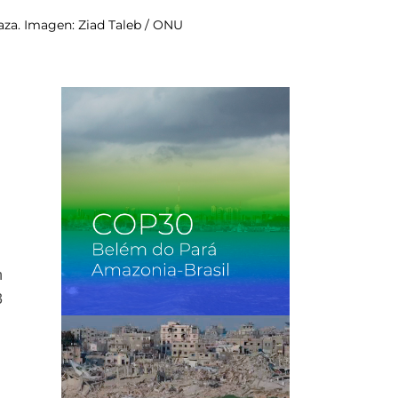
Gaza. Imagen: Ziad Taleb / ONU
n
3