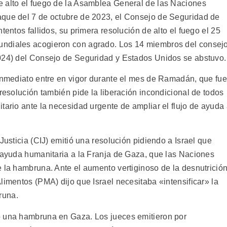
e alto el fuego de la Asamblea General de las Naciones
aque del 7 de octubre de 2023, el Consejo de Seguridad de
tentos fallidos, su primera resolución de alto el fuego el 25
undiales acogieron con agrado. Los 14 miembros del consej
2024) del Consejo de Seguridad y Estados Unidos se abstuvo.
 inmediato entre en vigor durante el mes de Ramadán, que fue
 resolución también pide la liberación incondicional de todos
tario ante la necesidad urgente de ampliar el flujo de ayuda
Justicia (CIJ) emitió una resolución pidiendo a Israel que
a ayuda humanitaria a la Franja de Gaza, que las Naciones
e la hambruna. Ante el aumento vertiginoso de la desnutrició
limentos (PMA) dijo que Israel necesitaba «intensificar» la
runa.
o una hambruna en Gaza. Los jueces emitieron por